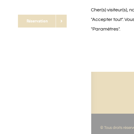
Cher(s) visiteur(s), 
"Accepter tout". Vou
Réservation
"Paramètres".
© Tous droits réser