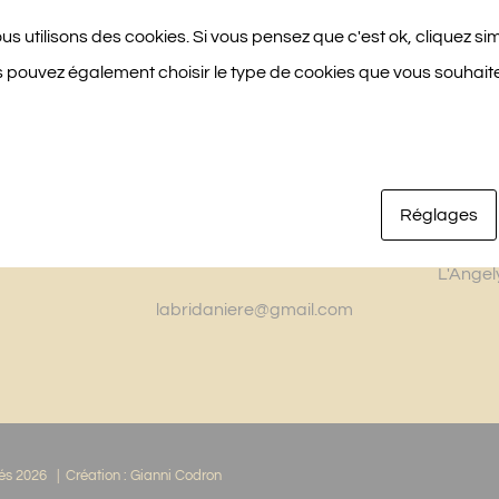
nous utilisons des cookies. Si vous pensez que c'est ok, cliquez s
s pouvez également choisir le type de cookies que vous souhaite
LA BRIDANIÈRE
NOS 
10 Chemin des Planches
La Muro
49250 Beaufort-en-Vallée
Réglages
La Tent
+33 (0)6 76 27 25 16
L'Angel
labridaniere@gmail.com
vés
2026 | Création :
Gianni Codron