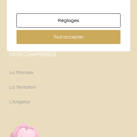
49250 Beaufort-en-Vallée
+33 (0)6 76 27 25 16
Réglages
labridaniere@gmail.com
Tout accepter
NOS CHAMBRES
La Muroise
La Tentation
L'Angelys