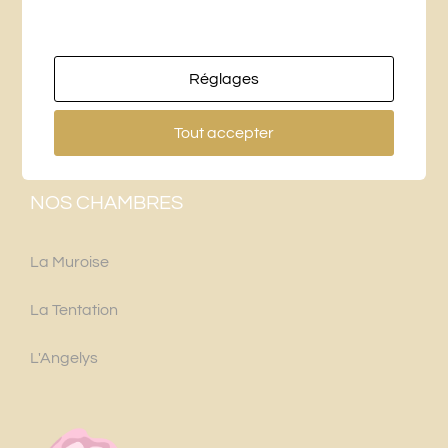
49250 Beaufort-en-Vallée
+33 (0)6 76 27 25 16
Réglages
labridaniere@gmail.com
Tout accepter
NOS CHAMBRES
La Muroise
La Tentation
L'Angelys