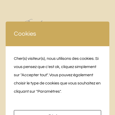
Cookies
Cher(s) visiteur(s), nous utilisons des cookies. Si
LA BRIDANIÈRE
vous pensez que c'est ok, cliquez simplement
10 Chemin des Planches
sur "Accepter tout". Vous pouvez également
49250 Beaufort-en-Vallée
choisir le type de cookies que vous souhaitez en
cliquant sur "Paramètres".
+33 (0)6 76 27 25 16
labridaniere@gmail.com