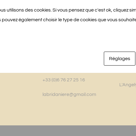
nous utilisons des cookies. Si vous pensez que c'est ok, cliquez s
s pouvez également choisir le type de cookies que vous souhaite
LA BRIDANIÈRE
NOS 
10 Chemin des Planches
La Muro
Réglages
49250 Beaufort-en-Vallée
La Tent
+33 (0)6 76 27 25 16
L'Angel
labridaniere@gmail.com