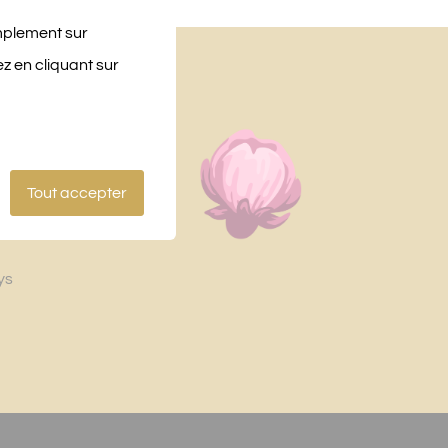
implement sur
z en cliquant sur
CHAMBRES
ise
Tout accepter
ation
ys