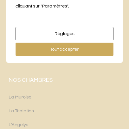
LA BRIDANIÈRE
cliquant sur "Paramètres".
10 Chemin des Planches
49250 Beaufort-en-Vallée
Réglages
+33 (0)6 76 27 25 16
Tout accepter
labridaniere@gmail.com
NOS CHAMBRES
La Muroise
La Tentation
L'Angelys