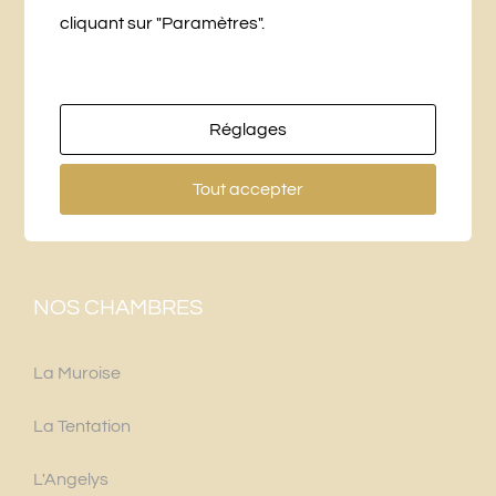
LA BRIDANIÈRE
cliquant sur "Paramètres".
10 Chemin des Planches
49250 Beaufort-en-Vallée
Réglages
+33 (0)6 76 27 25 16
Tout accepter
labridaniere@gmail.com
NOS CHAMBRES
La Muroise
La Tentation
L'Angelys